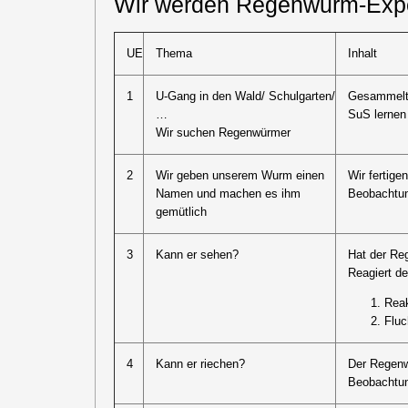
Wir werden Regenwurm-Exp
UE
Thema
Inhalt
1
U-Gang in den Wald/ Schulgarten/
Gesammelte
…
SuS lernen
Wir suchen Regenwürmer
2
Wir geben unserem Wurm einen
Wir fertige
Namen und machen es ihm
Beobachtu
gemütlich
3
Kann er sehen?
Hat der Re
Reagiert d
Reak
Fluc
4
Kann er riechen?
Der Regenw
Beobachtun