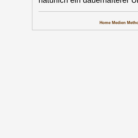
natürlich ein dauerhafterer U
Home
Medien
Meth