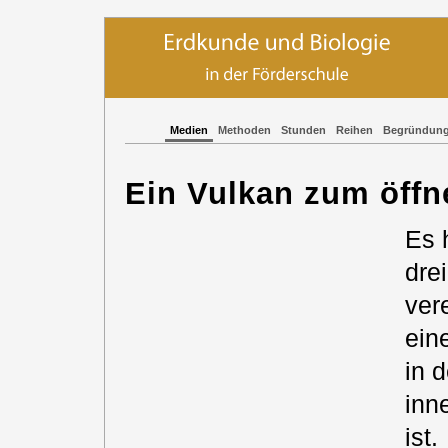
Medien
Methoden
Stunden
Reihen
Begründun
Ein Vulkan zum öffn
Es 
dre
ver
ein
in 
inn
ist.